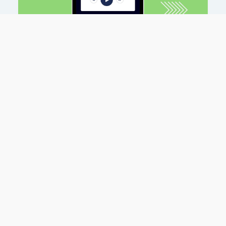
10. APRIL 2026
IUFE im Radio Maria Zeit-Panorama
Kinderloses Österreich – Was der demografische
Wandel bedeutet und wie man gegensteuern könnte
IUFE Geschäftsführerin Mag. Caroline Hungerländer und
der Demograf Dr. Thomas Fent sprechen im Radio
Maria Zeit-Panorama über sinkende Geburtenraten
und ihre Auswirkungen.
WEITERLESEN