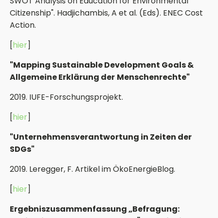
SWOT Analysis on Education for Environmental
Citizenship". Hadjichambis, A et al. (Eds). ENEC Cost
Action.
[
hier
]
"Mapping Sustainable Development Goals &
Allgemeine Erklärung der
Menschenrechte"
2019. IUFE-Forschungsprojekt.
[
hier
]
"Unternehmensverantwortung in Zeiten der
SDGs"
2019. Leregger, F. Artikel im ÖkoEnergieBlog.
[
hier
]
Ergebniszusammenfassung „Befragung: