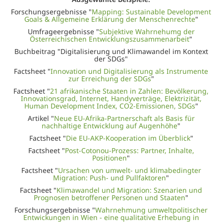
Forschungsergebnisse "
Mapping: Sustainable Development
Goals & Allgemeine Erklärung der Menschenrechte
"
Umfrageergebnisse "
Subjektive Wahrnehumg der
Österreichischen Entwicklungszusammenarbeit
"
Buchbeitrag "Digitalisierung und Klimawandel im Kontext
der SDGs"
Factsheet "
Innovation und Digitalisierung als Instrumente
zur Erreichung der SDGs
"
Factsheet "
21 afrikanische Staaten in Zahlen: Bevölkerung,
Innovationsgrad, Internet, Handyverträge, Elektrizität,
Human Development Index, CO2-Emissionen, SDGs
"
Artikel "
Neue EU-Afrika-Partnerschaft als Basis für
nachhaltige Entwicklung auf Augenhöhe
"
Factsheet "
Die EU-AKP-Kooperation im Überblick
"
Factsheet "
Post-Cotonou-Prozess: Partner, Inhalte,
Positionen
"
Factsheet "
Ursachen von umwelt- und klimabedingter
Migration: Push- und Pullfaktoren
"
Factsheet "
Klimawandel und Migration: Szenarien und
Prognosen betroffener Personen und Staaten
"
Forschungsergebnisse "
Wahrnehmung umweltpolitischer
Entwickungen in Wien - eine qualitative Erhebung in