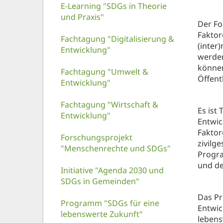
E-Learning "SDGs in Theorie
und Praxis"
Der Fo
Faktor
Fachtagung "Digitalisierung &
(inter
Entwicklung"
werden
können
Fachtagung "Umwelt &
Öffentl
Entwicklung"
Fachtagung "Wirtschaft &
Es ist
Entwicklung"
Entwic
Faktor
Forschungsprojekt
zivilg
"Menschenrechte und SDGs"
Progra
und de
Initiative "Agenda 2030 und
SDGs in Gemeinden"
Das P
Programm "SDGs für eine
Entwic
lebenswerte Zukunft"
lebens