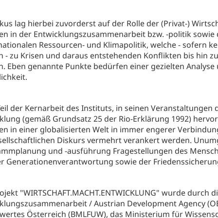
kus lag hierbei zuvorderst auf der Rolle der (Privat-) Wirt
en in der Entwicklungszusammenarbeit bzw. -politik sow
)nationalen Ressourcen- und Klimapolitik, welche - sofern
 - zu Krisen und daraus entstehenden Konflikten bis hin 
. Eben genannte Punkte bedürfen einer gezielten Analyse
ichkeit.
 Teil der Kernarbeit des Instituts, in seinen Veranstaltunge
klung (gemäß Grundsatz 25 der Rio-Erklärung 1992) hervorz
en in einer globalisierten Welt in immer engerer Verbindu
esellschaftlichen Diskurs vermehrt verankert werden. Unu
mmplanung und -ausführung Fragestellungen des Mensche
r Generationen­verantwortung sowie der Friedenssicherung
rojekt "WIRTSCHAFT.MACHT.ENTWICKLUNG" wurde durch die
klungszusammenarbeit / Austrian Development Agency (OEZ
wertes Österreich (BMLFUW), das Ministerium für Wissens