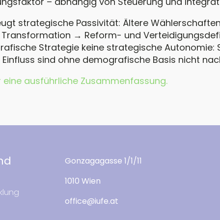
rungsfaktor – abhängig von Steuerung und Integrat
ugt strategische Passivität: Ältere Wählerschaften
or Transformation → Reform- und Verteidigungsdefiz
fische Strategie keine strategische Autonomie: S
d Einfluss sind ohne demografische Basis nicht nach
ihr eine ausführliche Zusammenfassung.
und
Gonzagagasse 1/1/11
1010 Wien
cklung
office@iufe.at