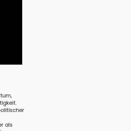
stum,
igkeit.
olitischer
r als