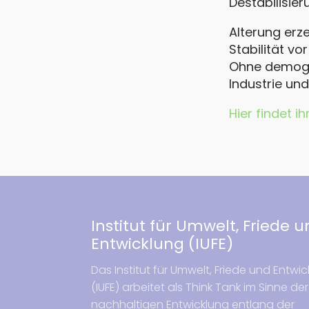
Destabilisie
Alterung erze
Stabilität v
Ohne demogra
Industrie un
Hier findet 
Institut für Umwelt, Friede 
Entwicklung (IUFE)
Das Institut für Umwelt, Friede und Entwi
(IUFE) arbeitet als Think Tank im Sinne der
nachhaltigen Entwicklung entlang der