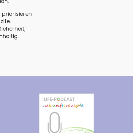
ion.
 priorisieren
ite.
icherheit,
haltig.